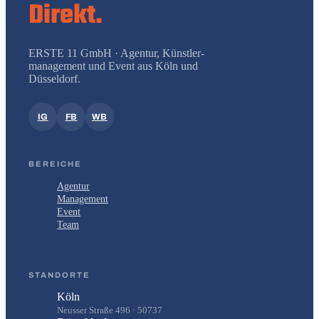
Direkt.
ERSTE 11 GmbH · Agentur, Künstler­
management und Event aus Köln und
Düsseldorf.
IG
FB
WB
BEREICHE
Agentur
Management
Event
Team
STANDORTE
Köln
Neusser Straße 496 · 50737