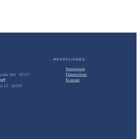
RECHTLICHES
Impressum
traße 496 · 50737
Datenschutz
orf
Kontakt
ße 23 · 40549